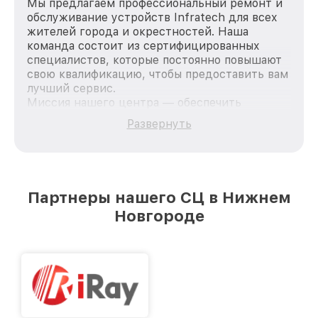
Мы предлагаем профессиональный ремонт и
обслуживание устройств Infratech для всех
жителей города и окрестностей. Наша
команда состоит из сертифицированных
специалистов, которые постоянно повышают
свою квалификацию, чтобы предоставить вам
лучший сервис.
Миссия нашего центра — обеспечить
качественный и доступный ремонт для
Развернуть
каждого пользователя продукции Infratech,
вне зависимости от сложности поломки. Мы
стремимся к тому, чтобы каждый клиент был
удовлетворен скоростью и качеством
предоставляемых услуг. Наша цель — стать
Партнеры нашего СЦ в Нижнем
лучшим сервисным центром Infratech в
Новгороде
городе Нижнем Новгороде, постоянно
повышая уровень доверия и лояльности
наших клиентов.