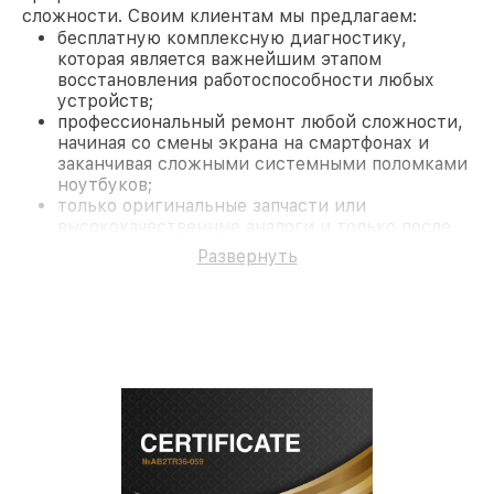
сложности. Своим клиентам мы предлагаем:
бесплатную комплексную диагностику,
которая является важнейшим этапом
восстановления работоспособности любых
устройств;
профессиональный ремонт любой сложности,
начиная со смены экрана на смартфонах и
заканчивая сложными системными поломками
ноутбуков;
только оригинальные запчасти или
высококачественные аналоги и только после
согласования с клиентом.
Развернуть
На все работы и замененные комплектующие
предоставляется длительная гарантия. В случае
поломки по условиям гарантии, мы бесплатно
исправим ситуацию.
Наши преимущества
Преимуществами нашего сервисного центра
Infratech в Нижнем Новгороде являются:
лучшие специалисты с многолетним опытом и
безупречной репутацией;
современное оборудование и
лицензированное ПО в ремонтно-