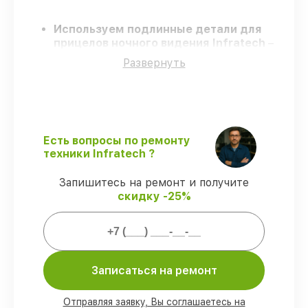
Используем подлинные детали для
прицелов ночного видения Infratech
–
только заводские запчасти для вашей
Развернуть
техники.
Сертифицированные мастера
–
проходят строгий отбор, что
гарантирует качество и надёжность
ремонта.
Соблюдаем сроки
– ремонт прицелов
Есть вопросы по ремонту
ночного видения Infratech в
техники Infratech ?
оговоренные сроки.
Поддержка после ремонта
– на все
Запишитесь на ремонт и получите
виды работ и комплектующие для
скидку -25%
прицелов ночного видения Infratech
предоставляется длительная гарантия.
Мы гарантируем:
Записаться на ремонт
80%
заказов по ремонту проводятся в
Отправляя заявку, Вы соглашаетесь на