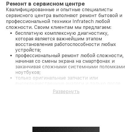
Ремонт в сервисном центре
Квалифицированные и опытные специалисты
сервисного центра выполняют ремонт бытовой и
профессиональной техники Infratech любой
сложности. Своим клиентам мы предлагаем:
бесплатную комплексную диагностику,
которая является важнейшим этапом
восстановления работоспособности любых
устройств;
профессиональный ремонт любой сложности,
начиная со смены экрана на смартфонах и
заканчивая сложными системными поломками
ноутбуков;
только оригинальные запчасти или
высококачественные аналоги и только после
согласования с клиентом.
Развернуть
На все работы и замененные комплектующие
предоставляется длительная гарантия. В случае
поломки по условиям гарантии, мы бесплатно
исправим ситуацию.
Наши преимущества
Преимуществами нашего сервисного центра
Infratech в Нижнем Новгороде являются: