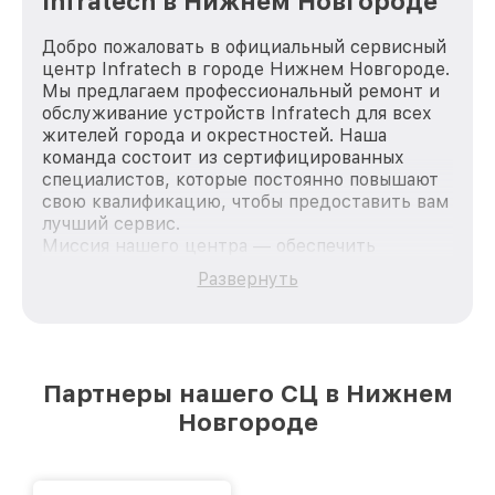
Infratech в Нижнем Новгороде
Добро пожаловать в официальный сервисный
центр Infratech в городе Нижнем Новгороде.
Мы предлагаем профессиональный ремонт и
обслуживание устройств Infratech для всех
жителей города и окрестностей. Наша
команда состоит из сертифицированных
специалистов, которые постоянно повышают
свою квалификацию, чтобы предоставить вам
лучший сервис.
Миссия нашего центра — обеспечить
качественный и доступный ремонт для
Развернуть
каждого пользователя продукции Infratech,
вне зависимости от сложности поломки. Мы
стремимся к тому, чтобы каждый клиент был
удовлетворен скоростью и качеством
предоставляемых услуг. Наша цель — стать
Партнеры нашего СЦ в Нижнем
лучшим сервисным центром Infratech в
Новгороде
городе Нижнем Новгороде, постоянно
повышая уровень доверия и лояльности
наших клиентов.