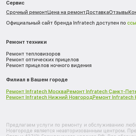
Сервис
Срочный ремонт
Цена на ремонт
Доставка
Отзывы
Ко
Официальный сайт бренда Infratech доступен по
сс
Ремонт техники
Ремонт тепловизоров
Ремонт оптических прицелов
Ремонт прицелов ночного видения
Филиал в Вашем городе
Ремонт Infratech Москва
Ремонт Infratech Санкт-Пет
Ремонт Infratech Нижний Новгород
Ремонт Infratech
Предлагаем услуги по ремонту и обслуживанию любы
Новгороде является неавторизованным центром. Пре