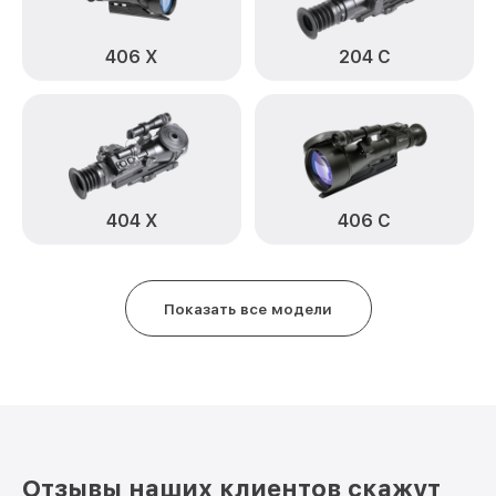
Замена корпуса 214 Infratech
от 1250₽
406 Х
204 С
Замена дисплея (экрана) 214 Infratech
от 750₽
Прошивка (Обновление ПО) 214 Infratech
от 450₽
Ремонт платы управления
от 750₽
(восстановление) 214 Infratech
404 Х
406 С
Восстановление после попадания влаги
от 650₽
214 Infratech
Ремонт Wi-Fi 214 Infratech
от 650₽
Показать все модели
Ремонт разъема 214 Infratech
от 590₽
Ремонт капиллярной трубки 214
от 450₽
Infratech
Отзывы наших клиентов скажут