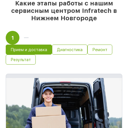
85%
работ быстро и без задержек, при
Какие этапы работы с нашим
немедленном начале работ
сервисным центром Infratech в
Нижнем Новгороде
1
Прием и доставка
Диагностика
Ремонт
Результат