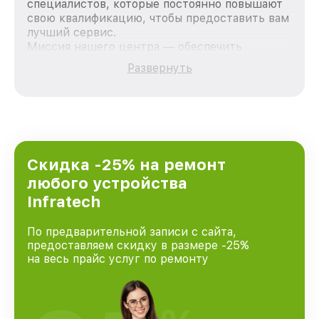
специалистов, которые постоянно повышают
свою квалификацию, чтобы предоставить вам
лучший сервис.
Миссия нашего центра — обеспечить
качественный и доступный ремонт для
Развернуть
каждого пользователя продукции Infratech,
вне зависимости от сложности поломки. Мы
стремимся к тому, чтобы каждый клиент был
удовлетворен скоростью и качеством
предоставляемых услуг. Наша цель — стать
лучшим сервисным центром Infratech в
городе Нижнем Новгороде, постоянно
Скидка -25% на ремонт
повышая уровень доверия и лояльности
любого устройства
наших клиентов.
Infratech
По предварительной записи с сайта,
предоставляем скидку в размере -25%
на весь прайс услуг по ремонту