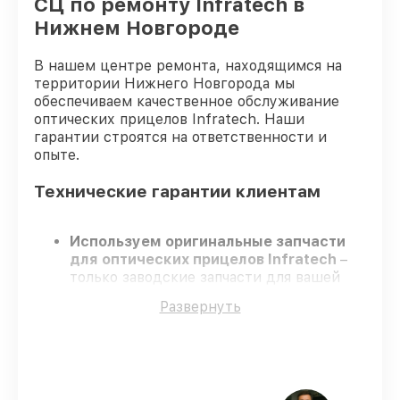
СЦ по ремонту Infratech в
Нижнем Новгороде
В нашем центре ремонта, находящимся на
территории Нижнего Новгорода мы
обеспечиваем качественное обслуживание
оптических прицелов Infratech. Наши
гарантии строятся на ответственности и
опыте.
Технические гарантии клиентам
Используем оригинальные запчасти
для оптических прицелов Infratech
–
только заводские запчасти для вашей
техники.
Развернуть
Опытные мастера
– проходят
серьезную проверку знаний и навыков,
что гарантирует высокий уровень
сервиса.
Работаем строго в установленных