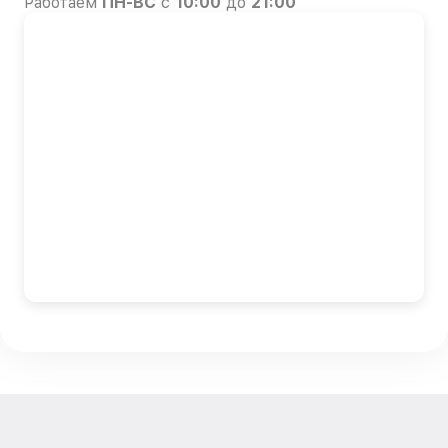
Работаем
ПН-ВС
с
10:00
до
21:00