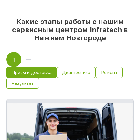
Infratech и качественные аналоги
–
только вы выбираете, какие детали
использовать, а мы делаем ремонт с
Какие этапы работы с нашим
учётом возможностей клиента
сервисным центром Infratech в
85%
ремонтов Infratech сделаем за 1–2
часа, при немедленном старте работ
Нижнем Новгороде
1
Прием и доставка
Диагностика
Ремонт
Результат