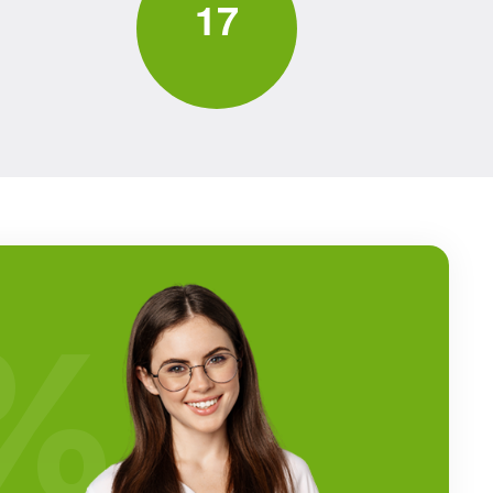
1
7
%