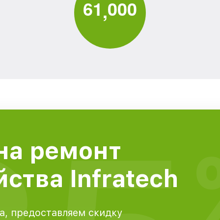
6
1
0
0
0
,
на ремонт
ства Infratech
а, предоставляем скидку