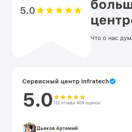
больш
5.0
цент
Что о нас ду
Сервисный центр Infratech
5.0
132 отзыва 409 оценок
Дьяков Артемий