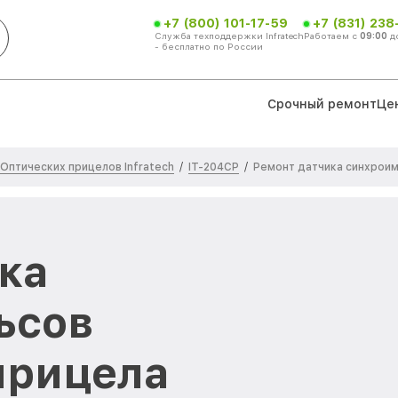
+7 (800) 101-17-59
+7 (831) 238
Служба техподдержки Infratech
Работаем с
09:00
д
- бесплатно по России
Срочный ремонт
Це
Оптических прицелов Infratech
IT-204CP
/
/
Ремонт датчика синхрои
ка
ьсов
прицела