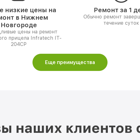
 низкие цены на
Ремонт за 1 д
монт в Нижнем
Обычно ремонт заверш
течение суток
Новгороде
дливые цены на ремонт
го прицела Infratech IT-
204CP
Еще преимущества
ы наших клиентов 