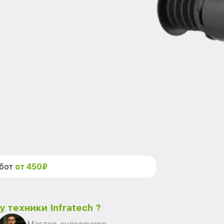
абот
от 450₽
 техники Infratech ?
Мастер-супервизор