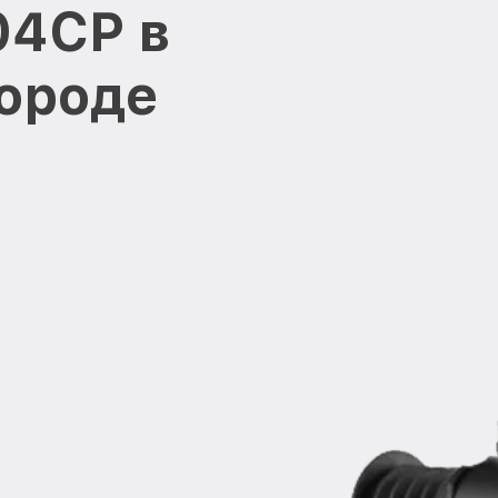
204CP в
ороде