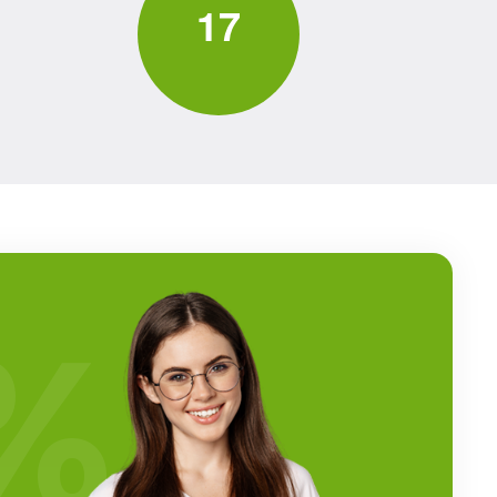
1
7
%