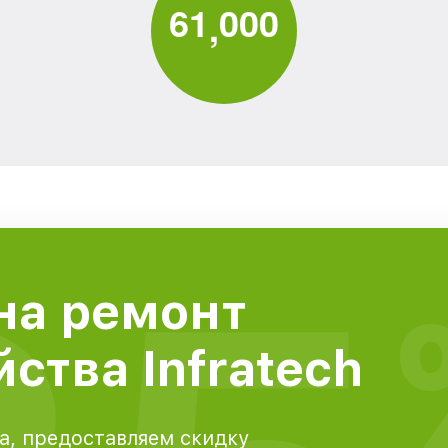
6
1
0
0
0
,
на ремонт
ства Infratech
а, предоставляем скидку