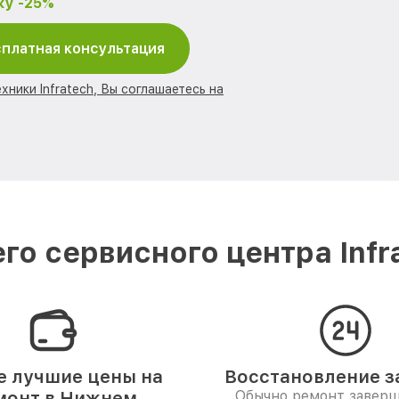
ку -25%
платная консультация
хники Infratech, Вы соглашаетесь на
го сервисного центра Infr
 лучшие цены на
Восстановление за
монт в Нижнем
Обычно ремонт заверш