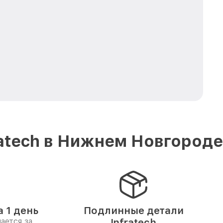
atech в Нижнем Новгороде
 1 день
Подлинные детали
ается за
Infratech