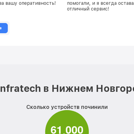
 за вашу оперативность!
помогали, и я всегда остав
отличный сервис!
в
Infratech в Нижнем Новгор
Сколько устройств починили
6
1
0
0
0
,