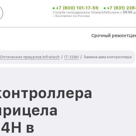
+7 (800) 101-17-59
+7 (831) 238
Служба техподдержки Infratech
Работаем с
09:00
д
- бесплатно по России
Срочный ремонт
Це
Оптических прицелов Infratech
IT-124Н
/
/
Замена шим контроллера
контроллера
прицела
24Н в