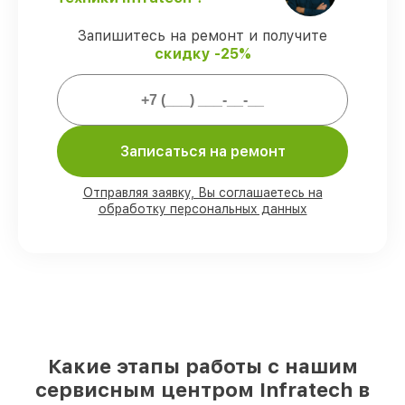
поддержкой до 3 лет.
Запишитесь на ремонт и получите
скидку -25%
Мы гарантируем:
80%
заказов выполняем в вашем
присутствии
90%
деталей Infratech есть в наличии в
Записаться на ремонт
мастерской или на складе в Нижнем
Новгороде, остальные доступны для
Отправляя заявку, Вы соглашаетесь на
срочного заказа
обработку персональных данных
Фирменные детали Infratech и
проверенные реплики
– под любые
запросы
85%
ремонтов выполняются в тот же
день, после приёма оптического прицела
Какие этапы работы с нашим
сервисным центром Infratech в