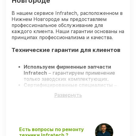
Новгороде
В нашем сервисе Infratech, расположенном в
Нижнем Новгороде мы предоставляем
профессиональное обслуживание для
каждого клиента. Наши гарантии основаны на
принципах профессионализма и качества.
Технические гарантии для клиентов
Используем фирменные запчасти
Infratech
– гарантируем применение
только заводских комплектующих.
Сертифицированные специалисты
–
проходят жёсткий контроль знаний и
Развернуть
навыков, что обеспечивает надёжную
работу устройства после ремонта.
Всегда выполняем ремонт вовремя
–
ремонт оптического прицела Infratech
IT-124 строго по договоренности.
Официальная гарантия
– все работы и
Есть вопросы по ремонту
запчасти защищены гарантийной
техники Infratech ?